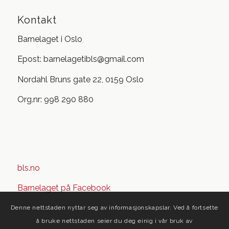
Kontakt
Barnelaget i Oslo
Epost: barnelagetibls@gmail.com
Nordahl Bruns gate 22, 0159 Oslo
Org.nr: 998 290 880
bls.no
Barnelaget på Facebook
Denne nettstaden nyttar seg av informasjonskapslar. Ved å fortsette
å bruke nettstaden seier du deg einig i vår bruk av