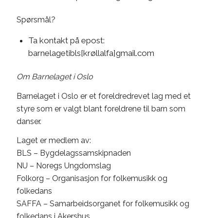
Spørsmål?
Ta kontakt på epost:
barnelagetibls[krøllalfa]gmail.com
Om Barnelaget i Oslo
Barnelaget i Oslo er et foreldredrevet lag med et
styre som er valgt blant foreldrene til barn som
danser.
Laget er medlem av:
BLS – Bygdelagssamskipnaden
NU – Noregs Ungdomslag
Folkorg – Organisasjon for folkemusikk og
folkedans
SAFFA – Samarbeidsorganet for folkemusikk og
folkedans i Akershus